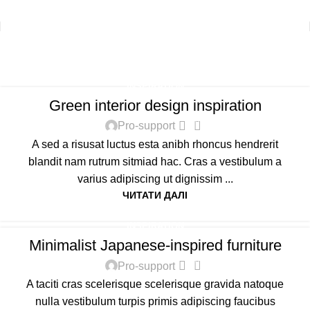
+38 (067) 412-01-88
sbut@yantar-lk.com.ua
Inspiration
Головна
Archive by Category "Inspiration"
INSPIRATION
Green interior design inspiration
0
Pro-support
A sed a risusat luctus esta anibh rhoncus hendrerit
blandit nam rutrum sitmiad hac. Cras a vestibulum a
varius adipiscing ut dignissim ...
ЧИТАТИ ДАЛІ
INSPIRATION
Minimalist Japanese-inspired furniture
0
Pro-support
A taciti cras scelerisque scelerisque gravida natoque
nulla vestibulum turpis primis adipiscing faucibus